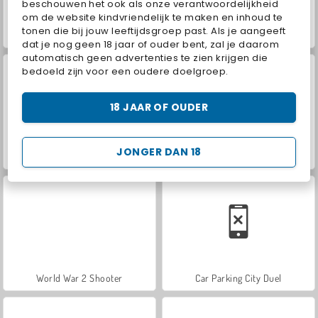
beschouwen het ook als onze verantwoordelijkheid
om de website kindvriendelijk te maken en inhoud te
tonen die bij jouw leeftijdsgroep past. Als je aangeeft
ASMR Makeover & Makeup Studio
Farm Merge Valley
dat je nog geen 18 jaar of ouder bent, zal je daarom
automatisch geen advertenties te zien krijgen die
bedoeld zijn voor een oudere doelgroep.
18 JAAR OF OUDER
JONGER DAN 18
Hidden Object: Street of Secrets
VegaMix Da Vinci Puzzles
World War 2 Shooter
Car Parking City Duel