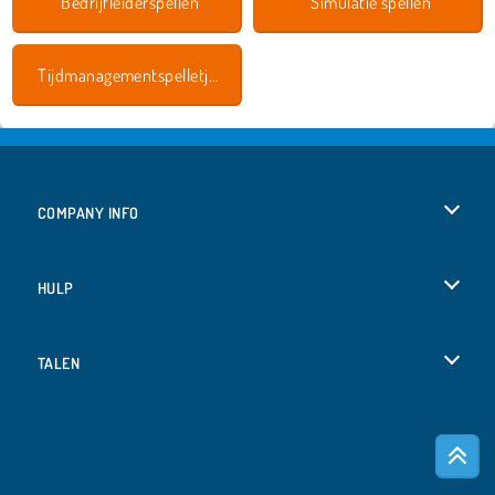
Bedrijfleiderspellen
Simulatie spellen
Tijdmanagementspelletjes
COMPANY INFO
Gebruiksvoorwaarden
HULP
Ons privacybeleid
Help
TALEN
Cookies
Deutsch
Cookietoestemming
Русский