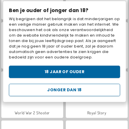
Ben je ouder of jonger dan 18?
Farm Merge Valley
VegaMix Da Vinci Puzzles
Wij begrijpen dat het belangrijk is dat minderjarigen op
een veilige manier gebruik maken van het internet. We
beschouwen het ook als onze verantwoordelijkheid
om de website kindvriendelijk te maken en inhoud te
tonen die bij jouw leeftijdsgroep past. Als je aangeeft
dat je nog geen 18 jaar of ouder bent, zal je daarom
automatisch geen advertenties te zien krijgen die
bedoeld zijn voor een oudere doelgroep.
Hidden Object: Street of Secrets
ASMR Makeover & Makeup Studio
18 JAAR OF OUDER
JONGER DAN 18
World War 2 Shooter
Royal Story