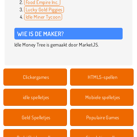
Food Empire Inc.
Lucky Gold Piggies
Idle Miner Tycoon
WIE IS DE MAKER?
Idle Money Tree is gemaakt door MarketJS.
Clickergames
HTML5-spellen
idle spelletjes
Mobiele spelletjes
Geld Spelletjes
Populaire Games