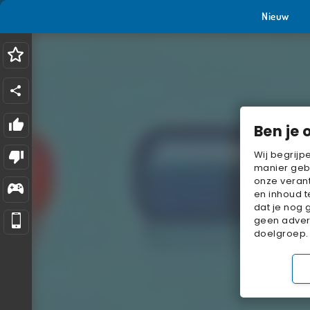
Nieuw
Ben je 
Wij begrijp
manier geb
onze verant
en inhoud t
dat je nog 
geen advert
doelgroep.