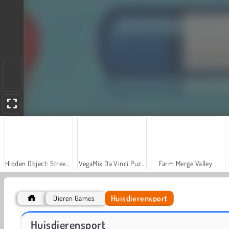
Hidden Object: Street of Secrets
VegaMix Da Vinci Puzzles
Farm Merge Valley
Huisdierensport
Dieren Games
Royal Story
Let's Fish!
Huisdierensport