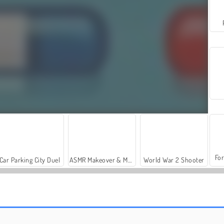
For
Car Parking City Duel
ASMR Makeover & Makeup Studio
World War 2 Shooter
My Dolphin Show 7
My Dolphin Show