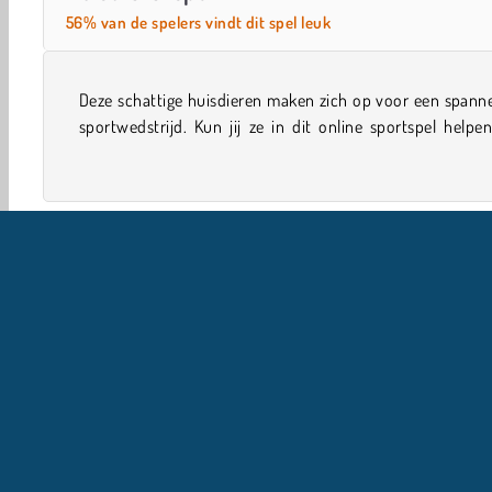
56% van de spelers vindt dit spel leuk
Deze schattige huisdieren maken zich op voor een spann
munten te verzamelen terwijl ze intussen trainen voor 
sportwedstrijd. Kun jij ze in dit online sportspel help
Single-player
Sport
Zwem Spelletjes
Jongens