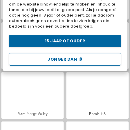
om de website kindvriendelijk te maken en inhoud te
tonen die bij jouw leeftijdsgroep past. Als je aangeeft
Hidden Object: Street of Secrets
VegaMix Da Vinci Puzzles
dat je nog geen 18 jaar of ouder bent, zal je daarom
automatisch geen advertenties te zien krijgen die
bedoeld zijn voor een oudere doelgroep.
18 JAAR OF OUDER
JONGER DAN 18
Let's Fish!
ASMR Makeover & Makeup Studio
Farm Merge Valley
Bomb It 8