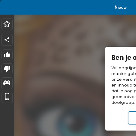
Nieuw
Ben je 
Wij begrijp
manier geb
onze verant
en inhoud t
dat je nog 
geen advert
doelgroep.