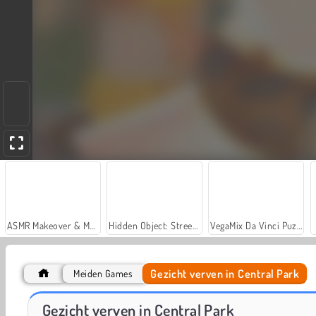
ASMR Makeover & Makeup Studio
Hidden Object: Street of Secrets
VegaMix Da Vinci Puzzles
Gezicht verven in Central Park
Meiden Games
Schminken voor kerst
Schmink
Gezicht verven in Central Park