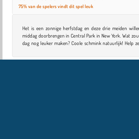
75% van de spelers vindt dit spel leuk
Het is een zonnige herfstdag en deze drie meiden wille
een mooi ontwerp uit te kiezen in dit superleuke m
middag doorbrengen in Central Park in New York. Wat zo
dag nog leuker maken? Coole schmink natuurlijk! Help z
Single-player
Meiden
Mobiel
Verf Spelletjes