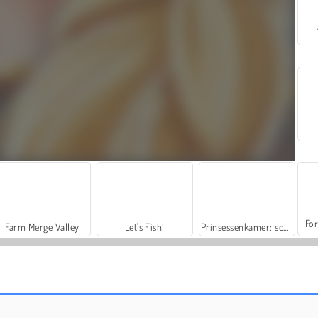
For
Farm Merge Valley
Let's Fish!
Prinsessenkamer: schminken
Christmas: Color and Decorate
Kids Coloring Book