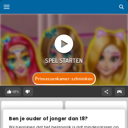
Prinsessenkamer: schminken
68%
Ben je ouder of jonger dan 18?
Wij begrijpen dat het belangrijk is dat minderjarigen op