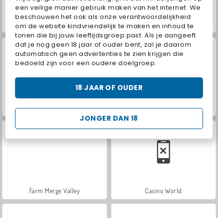
een veilige manier gebruik maken van het internet. We
beschouwen het ook als onze verantwoordelijkheid
ASMR Makeover & Makeup Studio
VegaMix Da Vinci Puzzles
om de website kindvriendelijk te maken en inhoud te
tonen die bij jouw leeftijdsgroep past. Als je aangeeft
dat je nog geen 18 jaar of ouder bent, zal je daarom
automatisch geen advertenties te zien krijgen die
bedoeld zijn voor een oudere doelgroep.
18 JAAR OF OUDER
Hidden Object: Street of Secrets
World War 2 Shooter
JONGER DAN 18
Farm Merge Valley
Casino World