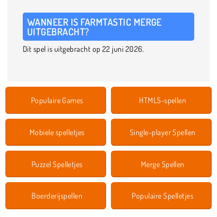
WANNEER IS FARMTASTIC MERGE
UITGEBRACHT?
Dit spel is uitgebracht op 22 juni 2026.
Populaire Games
HTML5-spellen
Mobiele spelletjes
Single-player Spellen
Puzzel Spelletjes
Merge Spellen
Boerderijspellen
Populaire Spelletjes