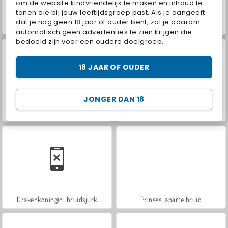
om de website kindvriendelijk te maken en inhoud te
tonen die bij jouw leeftijdsgroep past. Als je aangeeft
dat je nog geen 18 jaar of ouder bent, zal je daarom
Sery bruid: poppen make-up
Dove's bruiloft: Dove aankleden
automatisch geen advertenties te zien krijgen die
bedoeld zijn voor een oudere doelgroep.
18 JAAR OF OUDER
JONGER DAN 18
IJskoningin: geruïneerde bruiloft
Bruidskapster voor prinsessen
Drakenkoningin: bruidsjurk
Prinses: aparte bruid