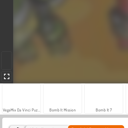
VegaMix Da Vinci Puzzles
Bomb It Mission
Bomb It 7