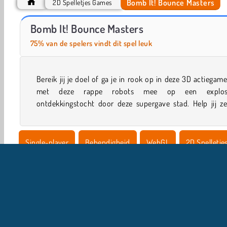
Bomb It! Bounce Masters
2D Spelletjes Games
Bomb It 3
Bomb It 2
Bomb It! Bounce Masters
75% van de spelers vindt dit spel leuk
Bereik jij je doel of ga je in rook op in deze 3D actiegam
flinke afstanden af te leggen terwijl ze gebouwen vermijd
met deze rappe robots mee op een explosi
ontdekkingstocht door deze supergave stad. Help jij z
Single-player
Behendigheid
WebGL
2D Spelletje
Springen
Zoeken & Klikken
Populair
Robot Spell