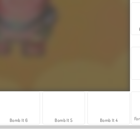
For
Bomb It 6
Bomb It 5
Bomb It 4