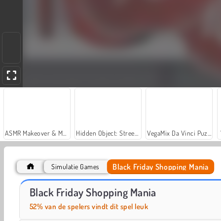
ASMR Makeover & Makeup Studio
Hidden Object: Street of Secrets
VegaMix Da Vinci Puzzles
Black Friday Shopping Mania
Simulatie Games
Let's Fish!
Casino World
Black Friday Shopping Mania
52% van de spelers vindt dit spel leuk