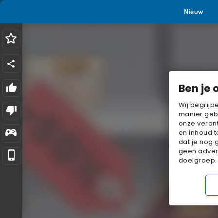
Nieuw
Ben je 
Wij begrijp
manier geb
onze verant
en inhoud t
dat je nog 
geen advert
doelgroep.