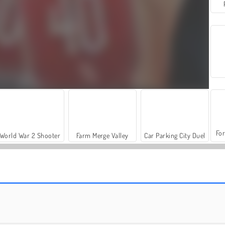
For
World War 2 Shooter
Farm Merge Valley
Car Parking City Duel
Shopaholic Black Friday
Pop Culture Halloween Makeup