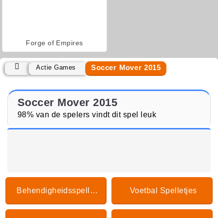
Forge of Empires
Soccer Mover 2015
Actie Games
Soccer Mover 2015
98% van de spelers vindt dit spel leuk
Behendigheidsspelletjes
Voetbal Spelletjes