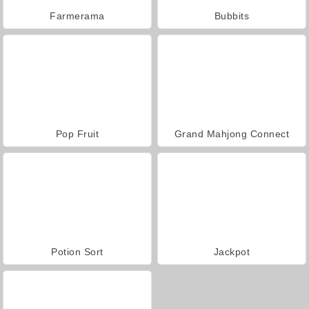
Farmerama
Bubbits
Pop Fruit
Grand Mahjong Connect
Potion Sort
Jackpot