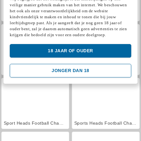
veilige manier gebruik maken van het internet. We beschouwen
het ook als onze verantwoordelijkheid om de website
Euro Football Pong 2016
Voetballegenden 2016
kindvriendelijk te maken en inhoud te tonen die bij jouw
leeftijdsgroep past. Als je aangeeft dat je nog geen 18 jaar of
ouder bent, zal je daarom automatisch geen advertenties te zien
krijgen die bedoeld zijn voor een oudere doelgroep.
18 JAAR OF OUDER
Hidden Object: Street of Secrets
Football Headz Cup
JONGER DAN 18
Sport Heads Football Championship
Sports Heads Football Championship