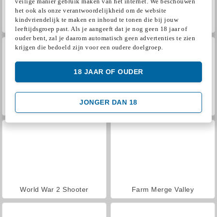
veilige manier gebruik maken van het internet. We beschouwen
het ook als onze verantwoordelijkheid om de website
kindvriendelijk te maken en inhoud te tonen die bij jouw
VegaMix Da Vinci Puzzles
Casino World
leeftijdsgroep past. Als je aangeeft dat je nog geen 18 jaar of
ouder bent, zal je daarom automatisch geen advertenties te zien
krijgen die bedoeld zijn voor een oudere doelgroep.
18 JAAR OF OUDER
JONGER DAN 18
Hidden Object: Street of Secrets
ASMR Makeover & Makeup Studio
World War 2 Shooter
Farm Merge Valley