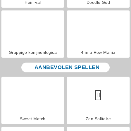
Hein-val
Doodle God
Grappige konijnenlogica
4 in a Row Mania
AANBEVOLEN SPELLEN
Sweet Match
Zen Solitaire