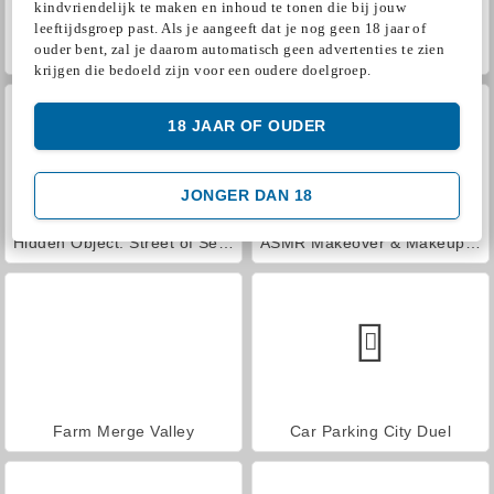
kindvriendelijk te maken en inhoud te tonen die bij jouw
leeftijdsgroep past. Als je aangeeft dat je nog geen 18 jaar of
ouder bent, zal je daarom automatisch geen advertenties te zien
World War 2 Shooter
VegaMix Da Vinci Puzzles
krijgen die bedoeld zijn voor een oudere doelgroep.
18 JAAR OF OUDER
JONGER DAN 18
Hidden Object: Street of Secrets
ASMR Makeover & Makeup Studio
Farm Merge Valley
Car Parking City Duel