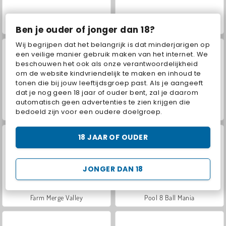
VegaMix Da Vinci Puzzles
Hidden Object: Street of Secrets
Ben je ouder of jonger dan 18?
Wij begrijpen dat het belangrijk is dat minderjarigen op
een veilige manier gebruik maken van het internet. We
beschouwen het ook als onze verantwoordelijkheid
om de website kindvriendelijk te maken en inhoud te
tonen die bij jouw leeftijdsgroep past. Als je aangeeft
dat je nog geen 18 jaar of ouder bent, zal je daarom
automatisch geen advertenties te zien krijgen die
bedoeld zijn voor een oudere doelgroep.
ASMR Makeover & Makeup Studio
World War 2 Shooter
18 JAAR OF OUDER
JONGER DAN 18
Farm Merge Valley
Pool 8 Ball Mania