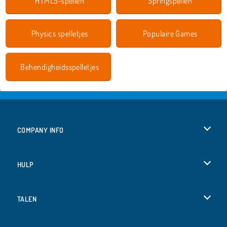
HTML5-spellen
Springspellen
Physics spelletjes
Populaire Games
Behendigheidsspelletjes
COMPANY INFO
Gebruiksvoorwaarden
HULP
Ons privacybeleid
Help
TALEN
Cookies
Deutsch