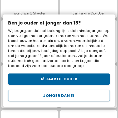
World War 2 Shooter
Car Parking City Duel
Ben je ouder of jonger dan 18?
Wij begrijpen dat het belangrijk is dat minderjarigen op
een veilige manier gebruik maken van het internet. We
beschouwen het ook als onze verantwoordelijkheid
om de website kindvriendelijk te maken en inhoud te
tonen die bij jouw leeftijdsgroep past. Als je aangeeft
dat je nog geen 18 jaar of ouder bent, zal je daarom
VegaMix Da Vinci Puzzles
Hidden Object: Street of Secrets
automatisch geen advertenties te zien krijgen die
bedoeld zijn voor een oudere doelgroep.
18 JAAR OF OUDER
JONGER DAN 18
ASMR Makeover & Makeup Studio
Farm Merge Valley