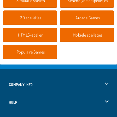
Simulatie spellen
Behendigheidsspelletjes
3D spelletjes
Arcade Games
HTML5-spellen
Mobiele spelletjes
Populaire Games
COMPANY INFO
Gebruiksvoorwaarden
HULP
Ons privacybeleid
Help