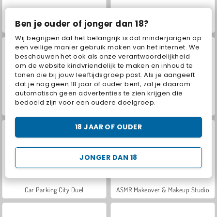
Ben je ouder of jonger dan 18?
VegaMix Da Vinci Puzzles
World War 2 Shooter
Wij begrijpen dat het belangrijk is dat minderjarigen op
een veilige manier gebruik maken van het internet. We
beschouwen het ook als onze verantwoordelijkheid
om de website kindvriendelijk te maken en inhoud te
tonen die bij jouw leeftijdsgroep past. Als je aangeeft
dat je nog geen 18 jaar of ouder bent, zal je daarom
automatisch geen advertenties te zien krijgen die
bedoeld zijn voor een oudere doelgroep.
Hidden Object: Street of Secrets
Farm Merge Valley
18 JAAR OF OUDER
JONGER DAN 18
Car Parking City Duel
ASMR Makeover & Makeup Studio