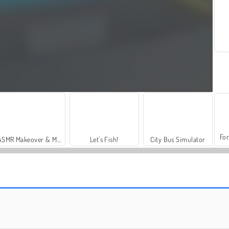
For
ASMR Makeover & Makeup Studio
Let's Fish!
City Bus Simulator
City Minibus Driver
Busrace