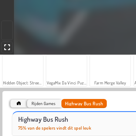
Hidden Object: Street of Secrets
VegaMix Da Vinci Puzzles
Farm Merge Valley
Highway Bus Rush
Rijden Games
Hill Station Bus Simulator
Bus Driver Simulator
Highway Bus Rush
75% van de spelers vindt dit spel leuk