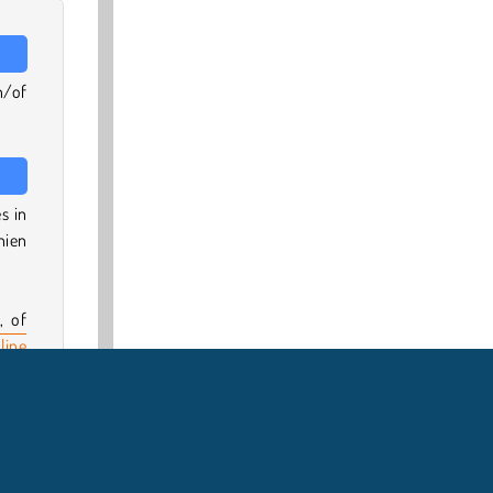
n/of
s in
hien
, of
line