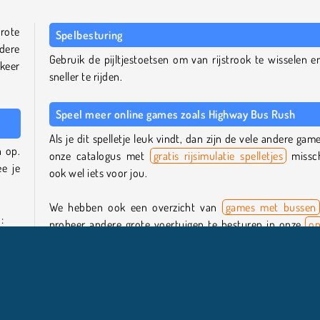
grote
Spelbesturing
dere
Gebruik de pijltjestoetsen om van rijstrook te wisselen e
rkeer
sneller te rijden.
Speel meer online games zoals Highway Bus Rush
Als je dit spelletje leuk vindt, dan zijn de vele andere game
n op.
onze catalogus met
gratis rijsimulatie spelletjes
missc
e je
ook wel iets voor jou.
We hebben ook een overzicht van
games met bussen
:
probeer andere grote voertuigen te besturen in onze
on
treinspelletjes
en onze verzameling
vrachtwagen games
.
f ze
Wie is de maker van Highway Bus Rush?
asht.
Highway Bus Rush
is gemaakt door Instant Game Studio.
eden