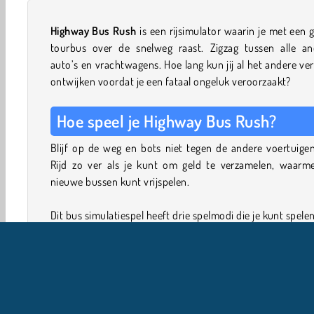
Highway Bus Rush
is een rijsimulator waarin je met een 
tourbus over de snelweg raast. Zigzag tussen alle an
auto’s en vrachtwagens. Hoe lang kun jij al het andere ve
ontwijken voordat je een fataal ongeluk veroorzaakt?
Hoe speel je Highway Bus Rush?
Blijf op de weg en bots niet tegen de andere voertuige
Rijd zo ver als je kunt om geld te verzamelen, waarme
nieuwe bussen kunt vrijspelen.
Dit bus simulatiespel heeft drie spelmodi die je kunt spelen
Career Mode
is in 50 levels opgedeeld. Overlee
allemaal om deze modus uit te spelen.
In
Infinite Mode
kun je door blijven rijden totdat je cr
Je kunt kiezen uit verschillende weersomstandigh