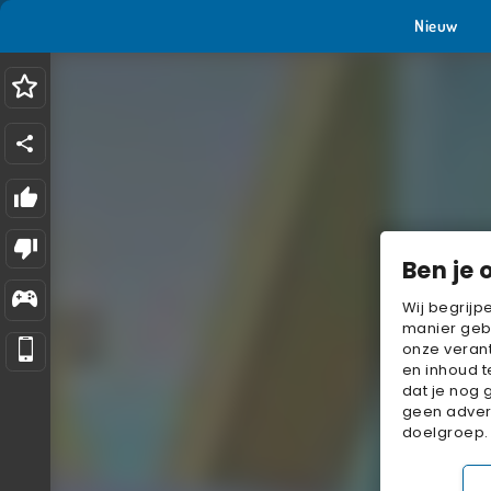
Nieuw
Ben je 
Wij begrijp
manier geb
onze verant
en inhoud t
dat je nog 
geen advert
doelgroep.