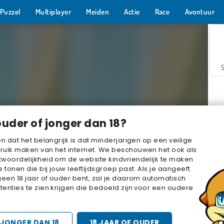
Puzzel
Multiplayer
Meiden
Actie
Race
Avontuur
ouder of jonger dan 18?
en dat het belangrijk is dat minderjarigen op een veilige
ruik maken van het internet. We beschouwen het ook als
woordelijkheid om de website kindvriendelijk te maken
Z
e tonen die bij jouw leeftijdsgroep past. Als je aangeeft
geen 18 jaar of ouder bent, zal je daarom automatisch
enties te zien krijgen die bedoeld zijn voor een oudere
JONGER DAN 18
18 JAAR OF OUDER