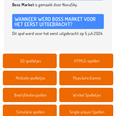
Boss Market
is gemaakt door NovaSky.
WANNEER WERD BOSS MARKET VOOR
HET EERST UITGEBRACHT?
Dit spel werd voor het eerst uitgebracht op 5 juli 2024.
3D spelletjes
HTML5-spellen
Mobiele spelletjes
Populaire Games
Bedrijfleiderspellen
Winkel Spelletjes
Simulatie spellen
Single-player Spellen