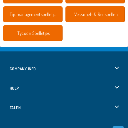
Tijdmanagementspelletjes
Verzamel- & Renspellen
Tycoon Spelletjes
COMPANY INFO
Gebruiksvoorwaarden
HULP
Ons privacybeleid
Help
TALEN
Cookies
English