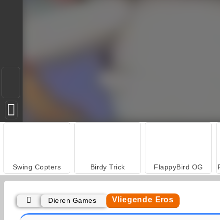
Swing Copters
Birdy Trick
FlappyBird OG
Vliegende Eros
Dieren Games
ASMR Makeover & Makeup Studio
World War 2 Shooter