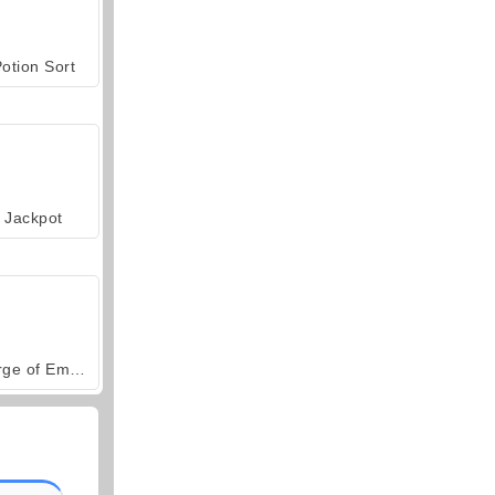
otion Sort
Jackpot
Forge of Empires