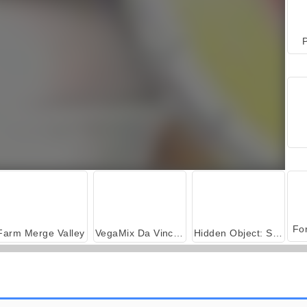
P
Farm Merge Valley
VegaMix Da Vinci Puzzles
Hidden Object: Street of Secrets
Let's Fish!
Car Parking City Duel