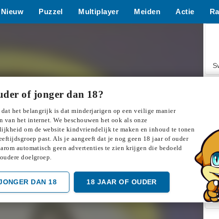
Nieuw
Puzzel
Multiplayer
Meiden
Actie
Ra
S
uder of jonger dan 18?
 dat het belangrijk is dat minderjarigen op een veilige manier
 van het internet. We beschouwen het ook als onze
ijkheid om de website kindvriendelijk te maken en inhoud te tonen
Z
eeftijdsgroep past. Als je aangeeft dat je nog geen 18 jaar of ouder
daarom automatisch geen advertenties te zien krijgen die bedoeld
 oudere doelgroep.
JONGER DAN 18
18 JAAR OF OUDER
F