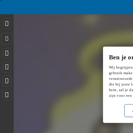
Ben je o
Wij begrijpen
gebruik maken
verantwoordel
die bij jouw l
bent, zal je 
zijn voor een