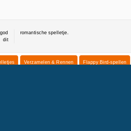
 god
romantische spelletje.
 dit
lletjes
Verzamelen & Rennen
Flappy Bird-spellen
rmspellen
OMPANY INFO
HULP
Gebruiksvoorwaarden
Cookietoestemming
Help