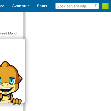
ce
Avontuur
Sport
MMO
Voor Jou
weet Match
en Solitaire
armerama