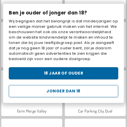
Ben je ouder of jonger dan 18?
VegaMix Da Vinci Puzzles
Hidden Object: Street of Secrets
Wij begrijpen dat het belangrijk is dat minderjarigen op
een veilige manier gebruik maken van het internet. We
beschouwen het ook als onze verantwoordelijkheid
om de website kindvriendelijk te maken en inhoud te
tonen die bij jouw leeftijdsgroep past. Als je aangeeft
dat je nog geen 18 jaar of ouder bent, zal je daarom
automatisch geen advertenties te zien krijgen die
bedoeld zijn voor een oudere doelgroep.
ASMR Makeover & Makeup Studio
World War 2 Shooter
18 JAAR OF OUDER
JONGER DAN 18
Farm Merge Valley
Car Parking City Duel