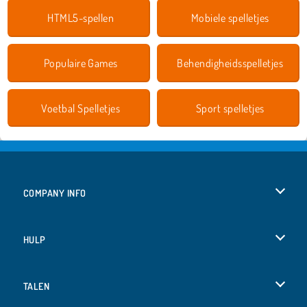
HTML5-spellen
Mobiele spelletjes
Populaire Games
Behendigheidsspelletjes
Voetbal Spelletjes
Sport spelletjes
COMPANY INFO
Gebruiksvoorwaarden
HULP
Ons privacybeleid
Help
TALEN