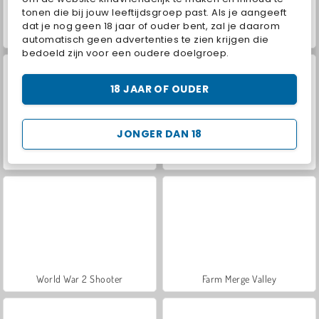
tonen die bij jouw leeftijdsgroep past. Als je aangeeft
dat je nog geen 18 jaar of ouder bent, zal je daarom
VegaMix Da Vinci Puzzles
Hidden Object: Street of Secrets
automatisch geen advertenties te zien krijgen die
bedoeld zijn voor een oudere doelgroep.
18 JAAR OF OUDER
JONGER DAN 18
Casino World
ASMR Makeover & Makeup Studio
World War 2 Shooter
Farm Merge Valley